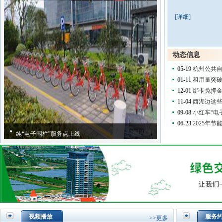
[详细]
动态信息
05-19
杭州公共自
01-11
租用量突破
12-01
绑卡免押
11-04
西湖边这
09-08
小红车“电
06-23
2025年
纯“电子围栏”服务点上线
视频播放
服务
>>更多